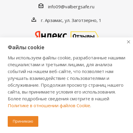
info09@valbergsafe.ru
г. Арзамас, ул. Заготзерно, 1
Файлы cookie
Мы используем файлы cookie, разработанные нашими
2016-2026 © VALBERGSAFE.RU — Интернет-магазин
специалистами и третьими лицами, для анализа
событий на нашем веб-сайте, что позволяет нам
сейфов Valberg и металлической мебели Практик.
улучшать взаимодействие с пользователями и
Продажа сейфов для дома и офиса, металлических
обслуживание. Продолжая просмотр страниц нашего
шкафов, стеллажей, металлических дверей.
сайта, вы принимаете условия его использования.
Информация о розничных ценах, технических
Более подробные сведения смотрите в нашей
характеристиках, наличии на складе носит справочный
Политике в отношении файлов Cookie
.
характер и не является публичной офертой,
определяемой положениями из Статьи 437 ч.2 ГК РФ.
Принимаю