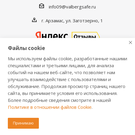
info09@valbergsafe.ru
г. Арзамас, ул. Заготзерно, 1
Файлы cookie
Мы используем файлы cookie, разработанные нашими
2016-2026 © VALBERGSAFE.RU — Интернет-магазин
специалистами и третьими лицами, для анализа
событий на нашем веб-сайте, что позволяет нам
сейфов Valberg и металлической мебели Практик.
улучшать взаимодействие с пользователями и
Продажа сейфов для дома и офиса, металлических
обслуживание. Продолжая просмотр страниц нашего
шкафов, стеллажей, металлических дверей.
сайта, вы принимаете условия его использования.
Информация о розничных ценах, технических
Более подробные сведения смотрите в нашей
характеристиках, наличии на складе носит справочный
Политике в отношении файлов Cookie
.
характер и не является публичной офертой,
определяемой положениями из Статьи 437 ч.2 ГК РФ.
Принимаю