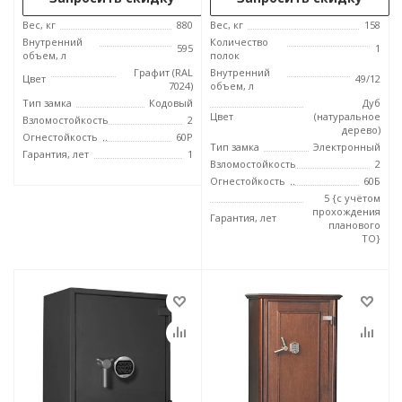
Вес, кг
880
Вес, кг
158
Внутренний
Количество
595
1
объем, л
полок
Графит (RAL
Внутренний
Цвет
49/12
7024)
объем, л
Тип замка
Кодовый
Дуб
Цвет
(натуральное
Взломостойкость
2
дерево)
Огнестойкость
60P
Тип замка
Электронный
Гарантия, лет
1
Взломостойкость
2
Огнестойкость
60Б
5 {с учётом
прохождения
Гарантия, лет
планового
ТО}