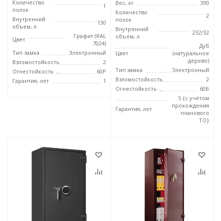
Количество
Вес, кг
390
1
полок
Количество
2
Внутренний
полок
130
объем, л
Внутренний
232/32
Графит (RAL
объем, л
Цвет
7024)
Дуб
Тип замка
Электронный
Цвет
(натуральное
дерево)
Взломостойкость
2
Тип замка
Электронный
Огнестойкость
60P
Взломостойкость
2
Гарантия, лет
1
Огнестойкость
60Б
5 {с учётом
прохождения
Гарантия, лет
планового
ТО}