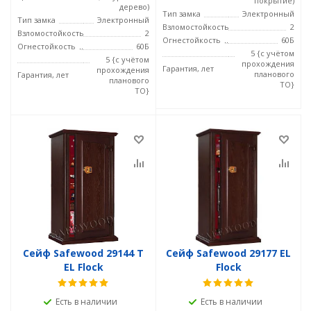
покрытие)
дерево)
Тип замка
Электронный
Тип замка
Электронный
Взломостойкость
2
Взломостойкость
2
Огнестойкость
60Б
Огнестойкость
60Б
5 {с учётом
5 {с учётом
прохождения
Гарантия, лет
прохождения
планового
Гарантия, лет
планового
ТО}
ТО}
Сейф Safewood 29144 T
Сейф Safewood 29177 EL
EL Flock
Flock
Есть в наличии
Есть в наличии