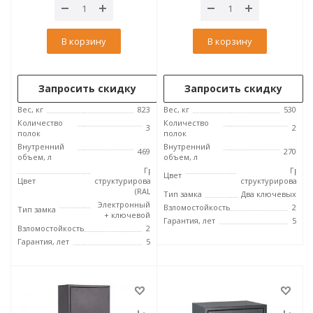
В корзину
В корзину
Запросить скидку
Запросить скидку
Вес, кг
823
Вес, кг
530
Количество
Количество
3
2
полок
полок
Внутренний
Внутренний
469
270
объем, л
объем, л
Графит
Граф
Цвет
Цвет
структурированный
структурированн
(RAL 7024)
Тип замка
Два ключевых
Электронный
Взломостойкость
2
Тип замка
+ ключевой
Гарантия, лет
5
Взломостойкость
2
Гарантия, лет
5