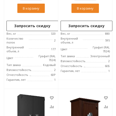
В корзину
В корзину
Запросить скидку
Запросить скидку
Вес, кг
320
Вес, кг
880
Количество
Внутренний
2
595
полок
объем, л
Внутренний
Графит (RAL
177
Цвет
объем, л
7024)
Графит (RAL
Тип замка
Электронный
Цвет
7024)
Взломостойкость
2
Тип замка
Кодовый
Огнестойкость
60Б
Взломостойкость
2
Гарантия, лет
1
Огнестойкость
60P
Гарантия, лет
1