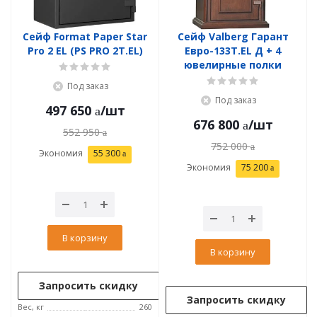
Сейф Format Paper Star
Сейф Valberg Гарант
Pro 2 EL (PS PRO 2Т.EL)
Евро-133Т.EL Д + 4
ювелирные полки
Под заказ
Под заказ
497 650
/шт
676 800
/шт
552 950
752 000
Экономия
55 300
Экономия
75 200
В корзину
В корзину
Запросить скидку
Запросить скидку
Вес, кг
260