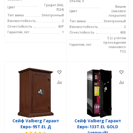
объем, л
Графит (RAL
Вишня
Цвет
7024)
Цвет
(лаковое
Тип замка
Электронный
покрытие)
Взломостойкость
2
Тип замка
Электронный
Огнестойкость
60P
Взломостойкость
2
Гарантия, лет
1
Огнестойкость
60Б
5 {с учётом
прохождения
Гарантия, лет
планового
ТО}
Сейф Valberg Гарант
Сейф Valberg Гарант
Евро-95Т.EL Д
Евро-133Т.EL GOLD
(черный)