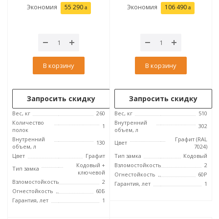
Экономия
55 290
Экономия
106 490
В корзину
В корзину
Запросить скидку
Запросить скидку
Вес, кг
260
Вес, кг
510
Количество
Внутренний
1
302
полок
объем, л
Внутренний
Графит (RAL
130
Цвет
объем, л
7024)
Цвет
Графит
Тип замка
Кодовый
Кодовый +
Взломостойкость
2
Тип замка
ключевой
Огнестойкость
60P
Взломостойкость
2
Гарантия, лет
1
Огнестойкость
60Б
Гарантия, лет
1