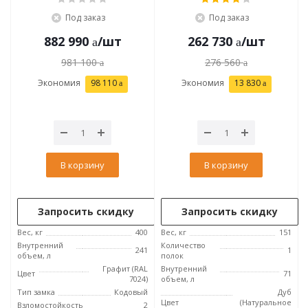
Под заказ
Под заказ
882 990
/шт
262 730
/шт
981 100
276 560
Экономия
98 110
Экономия
13 830
В корзину
В корзину
Запросить скидку
Запросить скидку
Вес, кг
400
Вес, кг
151
Внутренний
Количество
241
1
объем, л
полок
Графит (RAL
Внутренний
Цвет
71
7024)
объем, л
Тип замка
Кодовый
Дуб
Цвет
(Натуральное
Взломостойкость
2