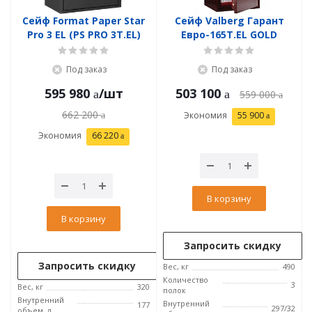
Сейф Format Paper Star
Сейф Valberg Гарант
Pro 3 EL (PS PRO 3Т.EL)
Евро-165T.EL GOLD
Под заказ
Под заказ
595 980
/шт
503 100
559 000
662 200
Экономия
55 900
Экономия
66 220
В корзину
В корзину
Запросить скидку
Запросить скидку
Вес, кг
490
Количество
3
Вес, кг
320
полок
Внутренний
Внутренний
177
297/32
объем, л