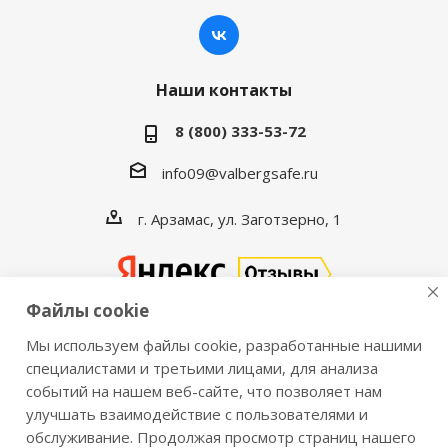
Наши контакты
8 (800) 333-53-72
info09@valbergsafe.ru
г. Арзамас, ул. Заготзерно, 1
Файлы cookie
Мы используем файлы cookie, разработанные нашими
2016-2026 © VALBERGSAFE.RU — Интернет-магазин
специалистами и третьими лицами, для анализа
событий на нашем веб-сайте, что позволяет нам
сейфов Valberg и металлической мебели Практик.
улучшать взаимодействие с пользователями и
Продажа сейфов для дома и офиса, металлических
обслуживание. Продолжая просмотр страниц нашего
шкафов, стеллажей, металлических дверей.