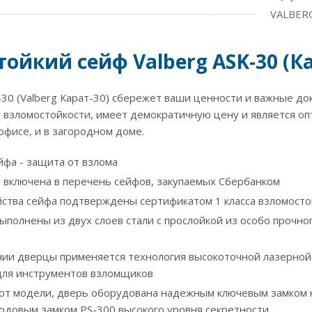
VALBERG
ойкий сейф Valberg ASK-30 (Ка
-30 (Valberg Карат-30) сбережет ваши ценности и важные д
у взломостойкости, имеет демократичную цену и является о
 офисе, и в загородном доме.
йфа - защита от взлома
 включена в перечень сейфов, закупаемых Сбербанком
ства сейфа подтверждены сертификатом 1 класса взломосто
ыполнены из двух слоев стали с прослойкой из особо прочно
нии дверцы применяется технология высокоточной лазерной 
ля инструментов взломщиков
 от модели, дверь оборудована надежным ключевым замком 
одовым замком PS-300 высокого уровня секретности