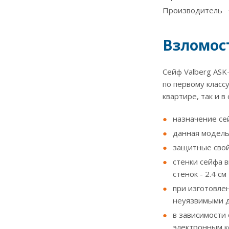
Производитель
Взломост
Сейф Valberg ASK
по первому класс
квартире, так и в
назначение се
данная модель
защитные свой
стенки сейфа в
стенок - 2.4 см
при изготовле
неуязвимыми д
в зависимости
электронным к