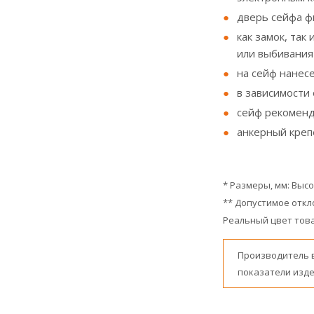
дверь сейфа ф
как замок, та
или выбивания
на сейф нанес
в зависимости
сейф рекоменд
анкерный креп
* Размеры, мм: Выс
** Допустимое откл
Реальный цвет това
Производитель 
показатели изде