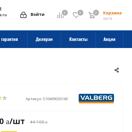
2
Корзина
0
0
0
0
Войти
e.ru
пуста
 гарантия
Дилерам
Контакты
Акции
Артикул:
S10499030140
0
/шт
44 100