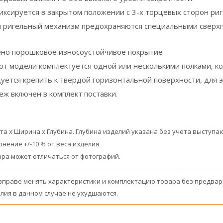
иксируется в закрытом положении с 3-х торцевых сторон р
к и ригельный механизм предохраняются специальными сверх
ено порошковое износоустойчивое покрытие
 от модели комплектуется одной или несколькими полками, 
уется крепить к твердой горизонтальной поверхности, для 
еж включен в комплект поставки.
ота x Ширина x Глубина. Глубина изделий указана без учета выступ
онение +/-10 % от веса изделия
ра может отличаться от фотографий.
вправе менять характеристики и комплектацию товара без предвар
лия в данном случае не ухудшаются.