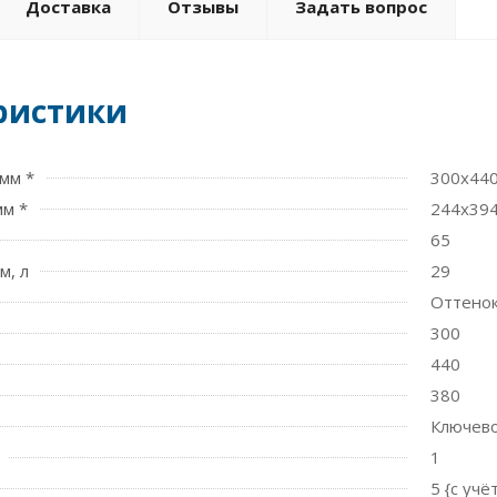
Доставка
Отзывы
Задать вопрос
ристики
мм *
300x44
мм *
244х39
65
м, л
29
Оттенок
300
440
380
Ключев
1
5 {с уч