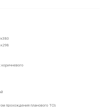
0x380
4х298
 коричневого
ой
ётом прохождения планового ТО}