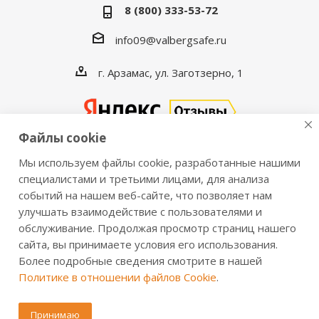
8 (800) 333-53-72
info09@valbergsafe.ru
г. Арзамас, ул. Заготзерно, 1
Файлы cookie
Мы используем файлы cookie, разработанные нашими
2016-2026 © VALBERGSAFE.RU — Интернет-магазин
специалистами и третьими лицами, для анализа
событий на нашем веб-сайте, что позволяет нам
сейфов Valberg и металлической мебели Практик.
улучшать взаимодействие с пользователями и
Продажа сейфов для дома и офиса, металлических
обслуживание. Продолжая просмотр страниц нашего
шкафов, стеллажей, металлических дверей.
сайта, вы принимаете условия его использования.
Информация о розничных ценах, технических
Более подробные сведения смотрите в нашей
характеристиках, наличии на складе носит справочный
Политике в отношении файлов Cookie
.
характер и не является публичной офертой,
определяемой положениями из Статьи 437 ч.2 ГК РФ.
Принимаю