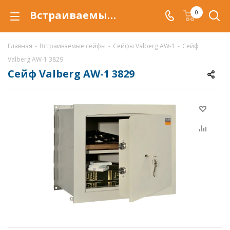
Встраиваемый сейф Valberg AW-1 3829 в Арзамасе купить со скидкой по низкой цене в интернет-магазине ValbergSafe.ru
0
Главная
-
Встраиваемые сейфы
-
Сейфы Valberg AW-1
-
Сейф
Valberg AW-1 3829
Сейф Valberg AW-1 3829