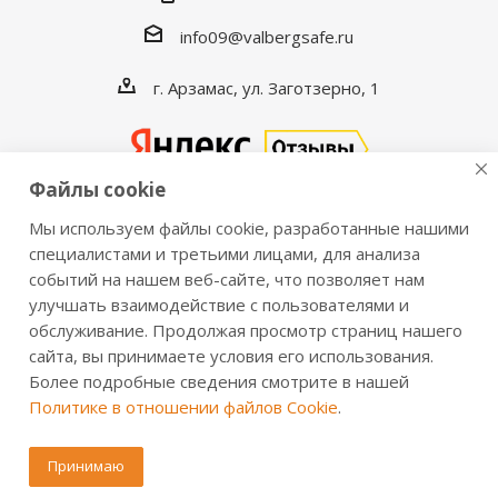
info09@valbergsafe.ru
г. Арзамас, ул. Заготзерно, 1
Файлы cookie
Мы используем файлы cookie, разработанные нашими
2016-2026 © VALBERGSAFE.RU — Интернет-магазин
специалистами и третьими лицами, для анализа
событий на нашем веб-сайте, что позволяет нам
сейфов Valberg и металлической мебели Практик.
улучшать взаимодействие с пользователями и
Продажа сейфов для дома и офиса, металлических
обслуживание. Продолжая просмотр страниц нашего
шкафов, стеллажей, металлических дверей.
сайта, вы принимаете условия его использования.
Информация о розничных ценах, технических
Более подробные сведения смотрите в нашей
характеристиках, наличии на складе носит справочный
Политике в отношении файлов Cookie
.
характер и не является публичной офертой,
определяемой положениями из Статьи 437 ч.2 ГК РФ.
Принимаю