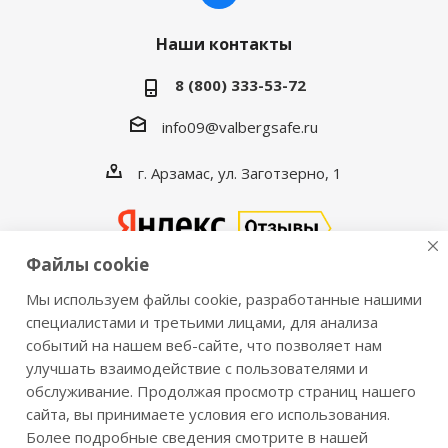
Наши контакты
8 (800) 333-53-72
info09@valbergsafe.ru
г. Арзамас, ул. Заготзерно, 1
Файлы cookie
Мы используем файлы cookie, разработанные нашими
2016-2026 © VALBERGSAFE.RU — Интернет-магазин
специалистами и третьими лицами, для анализа
событий на нашем веб-сайте, что позволяет нам
сейфов Valberg и металлической мебели Практик.
улучшать взаимодействие с пользователями и
Продажа сейфов для дома и офиса, металлических
обслуживание. Продолжая просмотр страниц нашего
шкафов, стеллажей, металлических дверей.
сайта, вы принимаете условия его использования.
Информация о розничных ценах, технических
Более подробные сведения смотрите в нашей
характеристиках, наличии на складе носит справочный