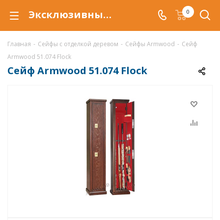
Эксклюзивный сейф Armwood 51.074 Flock с отделкой деревом
0
Главная
-
Сейфы с отделкой деревом
-
Сейфы Armwood
-
Сейф
Armwood 51.074 Flock
Сейф Armwood 51.074 Flock