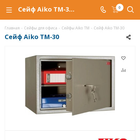
Сейф Aiko TM-30 в Арзамасе купить со скидкой по низкой цене в интернет-магазине ValbergSafe.ru
0
Главная
-
Сейфы для офиса
-
Сейфы Aiko TM
-
Сейф Aiko TM-30
Сейф Aiko TM-30