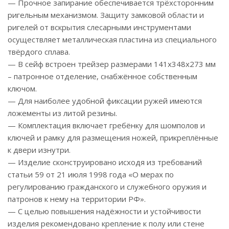
— Прочное запирание обеспечивается трёхсторонним
ригельным механизмом. Защиту замковой области и
ригелей от вскрытия слесарными инструментами
осуществляет металлическая пластина из специального
твёрдого сплава.
— В сейф встроен трейзер размерами 141x348x273 мм
– патронное отделение, снабжённое собственным
ключом.
— Для наиболее удобной фиксации ружей имеются
ложементы из литой резины.
— Комплектация включает гребёнку для шомполов и
ключей и рамку для размещения ножей, прикреплённые
к двери изнутри.
— Изделие сконструировано исходя из требований
статьи 59 от 21 июля 1998 года «О мерах по
регулированию гражданского и служебного оружия и
патронов к нему на территории РФ».
— С целью повышения надёжности и устойчивости
изделия рекомендовано крепление к полу или стене