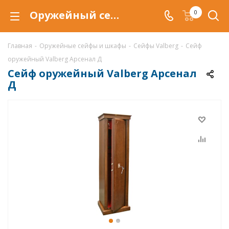
Оружейный сейф Valberg Арсенал Д, сейф Арсенал Д купить со скидкой по выгодной цене в интернет-магазине ValbergSafe.ru
0
Главная
-
Оружейные сейфы и шкафы
-
Сейфы Valberg
-
Сейф
оружейный Valberg Арсенал Д
Сейф оружейный Valberg Арсенал
Д