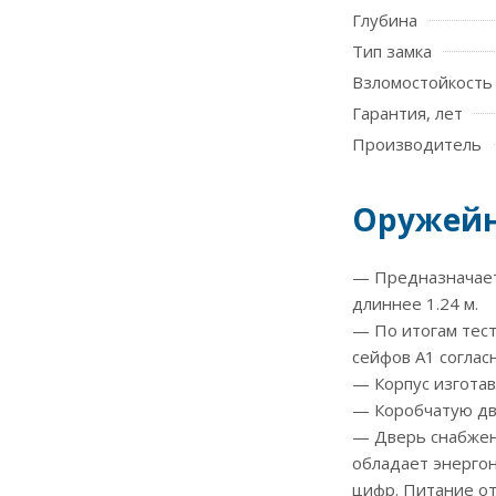
Глубина
Тип замка
Взломостойкость
Гарантия, лет
Производитель
Оружейн
— Предназначает
длиннее 1.24 м.
— По итогам тест
сейфов А1 соглас
— Корпус изготав
— Коробчатую две
— Дверь снабжена
обладает энергон
цифр. Питание от