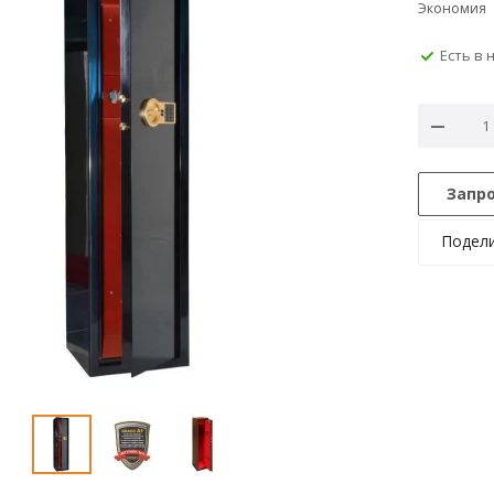
Экономия
Есть в 
Запр
Подел