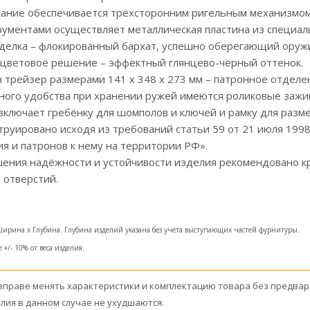
ание обеспечивается трёхсторонним ригельным механизмом.
ументами осуществляет металлическая пластина из специаль
делка – флокированный бархат, успешно оберегающий оружи
 цветовое решение – эффектный глянцево-чёрный оттенок.
 трейзер размерами 141 x 348 x 273 мм – патронное отдел
ного удобства при хранении ружей имеются роликовые заж
ключает гребёнку для шомполов и ключей и рамку для разм
руировано исходя из требований статьи 59 от 21 июля 1998
я и патронов к нему на территории РФ».
ения надёжности и устойчивости изделия рекомендовано кр
 отверстий.
Ширина x Глубина. Глубина изделий указана без учёта выступающих частей фурнитуры.
+/- 10% от веса изделия.
вправе менять характеристики и комплектацию товара без предвар
лия в данном случае не ухудшаются.