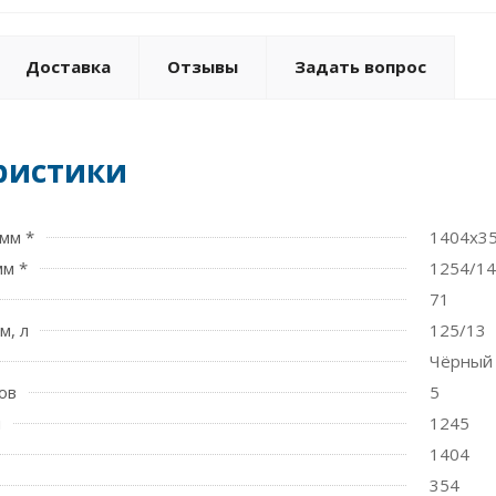
Доставка
Отзывы
Задать вопрос
ристики
мм *
1404x3
мм *
1254/1
71
м, л
125/13
Чёрный 
ов
5
м
1245
1404
354