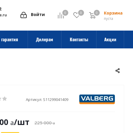
2
Корзина
0
0
0
0
Войти
e.ru
пуста
 гарантия
Дилерам
Контакты
Акции
Артикул:
S11299041409
500
/шт
225 000