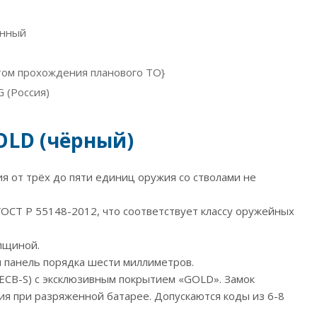
онный
ётом прохождения планового ТО}
 (Россия)
OLD (чёрный)
 от трёх до пяти единиц оружия со стволами не
 ГОСТ Р 55148-2012, что соответствует классу оружейных
лщиной.
 панель порядка шести миллиметров.
 ECB-S) с эксклюзивным покрытием «GOLD». Замок
я при разряженной батарее. Допускаются коды из 6-8