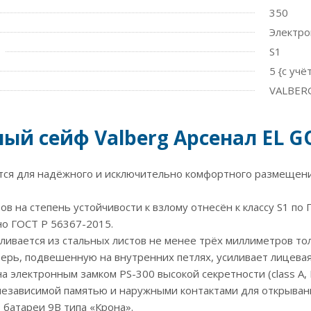
350
Электр
S1
5 {с уч
VALBERG
ый сейф Valberg Арсенал EL G
ся для надёжного и исключительно комфортного размещения
ов на степень устойчивости к взлому отнесён к классу S1 по
но ГОСТ Р 56367-2015.
ливается из стальных листов не менее трёх миллиметров то
рь, подвешенную на внутренних петлях, усиливает лицевая
 электронным замком PS-300 высокой секретности (class A,
езависимой памятью и наружными контактами для открывани
 батареи 9В типа «Крона».