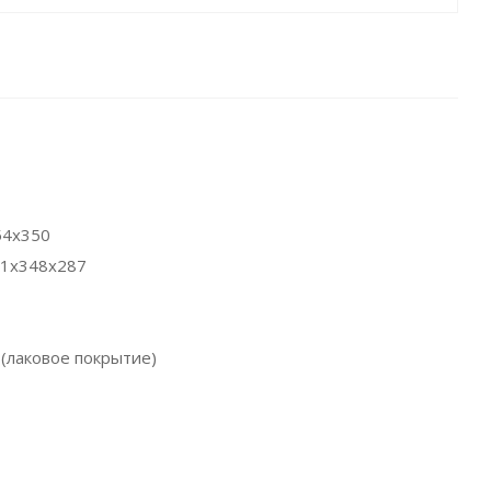
54x350
41x348x287
(лаковое покрытие)