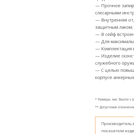
— Прочное запир
слесарными инстр
— Внутренняя от
защитным лаком;
— В сейф встроен
— Для максималь
— Комплектация в
— Изделие сконст
служебного оружи
— С целью повыш
корпусе анкерных
* Размеры, мм: Высота x 
** Допустимое отклонение 
Производитель 
показатели изде