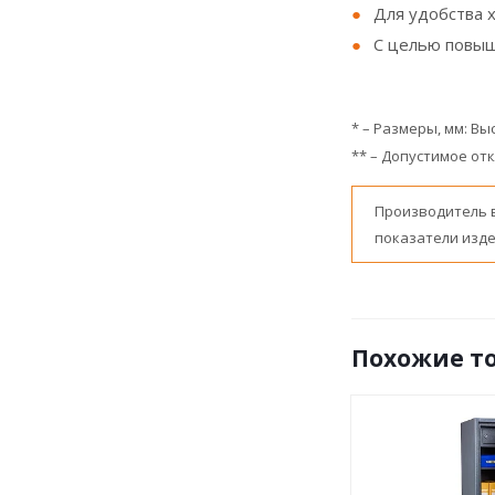
Для удобства 
С целью повыш
* – Размеры, мм: В
** – Допустимое отк
Производитель 
показатели изде
Похожие т