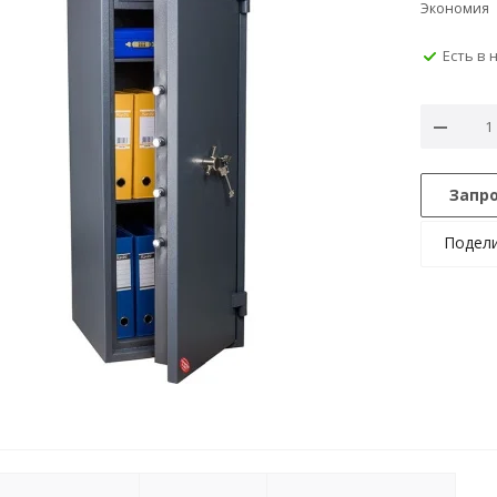
Экономия
Есть в 
Запр
Подел