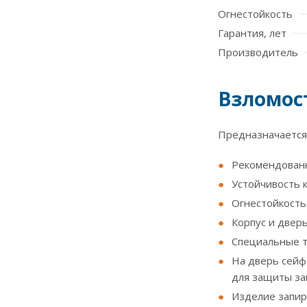
Огнестойкость
Гарантия, лет
Производитель
Взломост
Предназначается 
Рекомендованна
Устойчивость к
Огнестойкость:
Корпус и двер
Специальные т
На дверь сей
для защиты за
Изделие запир