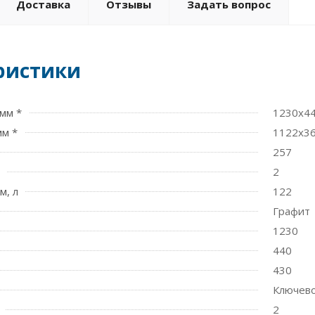
Доставка
Отзывы
Задать вопрос
ристики
мм *
1230x4
мм *
1122x3
257
2
м, л
122
Графит
1230
440
430
Ключев
2