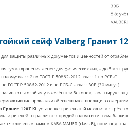
30Б
5 {с уч
VALBERG
ойкий сейф Valberg Гранит 12
для защиты различных документов и ценностей от ограбления
я сумма хранения денег: для физических лиц – до 5 млн. руб
 взлому: класс 2 по ГОСТ Р 50862-2012, класс 1 по РСБ-С.
 по ГОСТ Р 50862-2012 и по РСБ-С – класс 30Б (30 минут).
ь заливаются особым утяжелённым бетоном, гарантируя защит
ермоактивные прокладки обеспечивают изоляцию содержимого
фа
Гранит 120T KL
установлен ригельный механизм с трёхсто
мка и ригелей от различных орудий взлома и система блокир
ается ключевым замком KABA MAUER (class B), производства