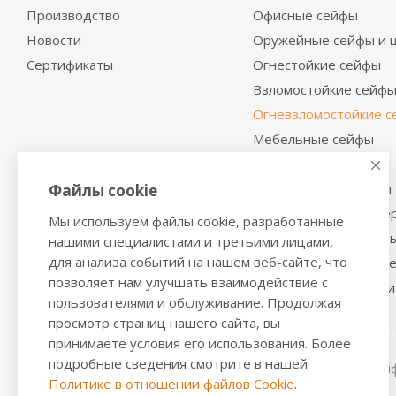
Производство
Офисные сейфы
Новости
Оружейные сейфы и 
Сертификаты
Огнестойкие сейфы
Взломостойкие сейф
Огневзломостойкие 
Мебельные сейфы
Депозитные сейфы
Встраиваемые сейфы
Файлы cookie
Сейфы с отделкой де
Мы используем файлы cookie, разработанные
Металлические шкаф
нашими специалистами и третьими лицами,
для анализа событий на нашем веб-сайте, что
Производственная м
позволяет нам улучшать взаимодействие с
Металлические двери
пользователями и обслуживание. Продолжая
просмотр страниц нашего сайта, вы
принимаете условия его использования. Более
подробные сведения смотрите в нашей
2016-2026 © VALBERGSAFE.RU — Интернет-магазин сейфо
Политике в отношении файлов Cookie
.
стеллажей, металлических дверей.