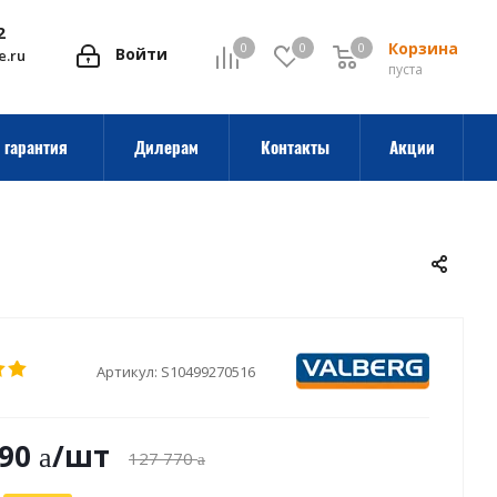
2
Корзина
0
0
0
0
Войти
e.ru
пуста
 гарантия
Дилерам
Контакты
Акции
Артикул:
S10499270516
990
/шт
127 770