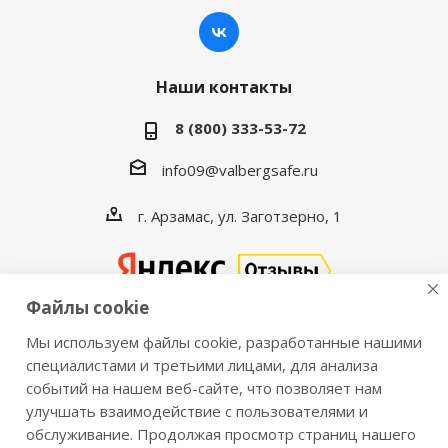
Наши контакты
8 (800) 333-53-72
info09@valbergsafe.ru
г. Арзамас, ул. Заготзерно, 1
Файлы cookie
Мы используем файлы cookie, разработанные нашими
2016-2026 © VALBERGSAFE.RU — Интернет-магазин
специалистами и третьими лицами, для анализа
событий на нашем веб-сайте, что позволяет нам
сейфов Valberg и металлической мебели Практик.
улучшать взаимодействие с пользователями и
Продажа сейфов для дома и офиса, металлических
обслуживание. Продолжая просмотр страниц нашего
шкафов, стеллажей, металлических дверей.