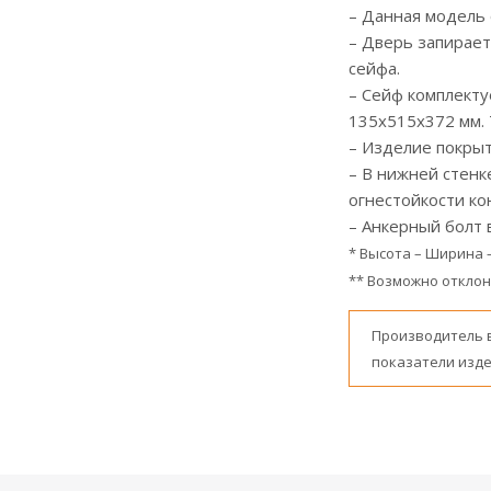
– Данная модель 
– Дверь запирает
сейфа.
– Сейф комплекту
135х515х372 мм. 
– Изделие покрыт
– В нижней стенк
огнестойкости ко
– Анкерный болт 
* Высота – Ширина 
** Возможно отклоне
Производитель 
показатели изде