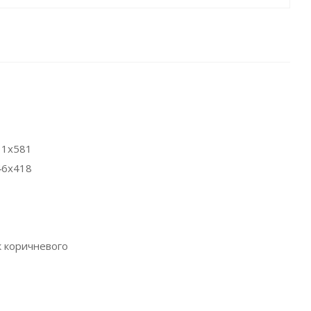
11x581
46х418
 коричневого