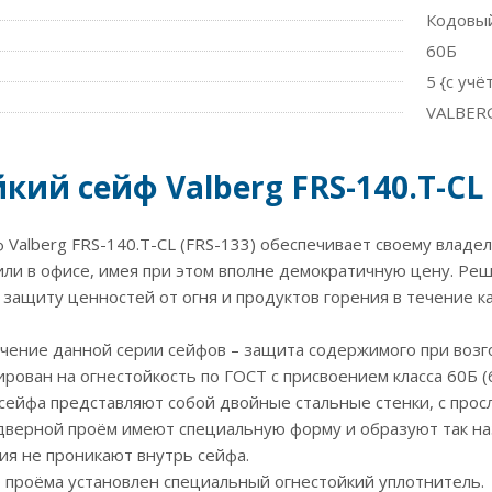
Кодовый
60Б
5 {с уч
VALBERG
кий сейф Valberg FRS-140.T-CL 
 Valberg FRS-140.T-CL (FRS-133) обеспечивает своему влад
ли в офисе, имея при этом вполне демократичную цену. Реши
защиту ценностей от огня и продуктов горения в течение ка
чение данной серии сейфов – защита содержимого при возго
рован на огнестойкость по ГОСТ с присвоением класса 60Б (
 сейфа представляют собой двойные стальные стенки, с прос
дверной проём имеют специальную форму и образуют так на
ия не проникают внутрь сейфа.
 проёма установлен специальный огнестойкий уплотнитель.