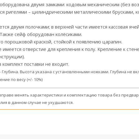
оборудована двумя замками: кодовым механическим (без во
ся ригелями – цилиндрическими металлическими брусками, к
ется двумя полочками; в верхней части имеется кассовая яч
Также сейф оборудован колёсиками.
о порошковой краской, стойкой к появлению царапин.
е имеется отверстие для крепления к полу. Крепление к сте
нструкции).
в комплект поставки не входит.
– Глубина. Высота указана с установленными ножками. Глубина не 
ние по весу (+/- 10%)
вправе менять характеристики и комплектацию товара без предвар
лия в данном случае не ухудшаются.