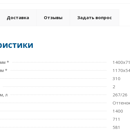
Доставка
Отзывы
Задать вопрос
ристики
мм *
1400x7
мм *
1170х5
310
2
м, л
267/26
Оттенок
1400
711
581