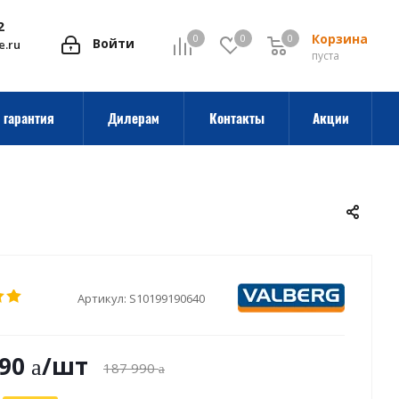
2
Корзина
0
0
0
0
Войти
e.ru
пуста
 гарантия
Дилерам
Контакты
Акции
Артикул:
S10199190640
190
/шт
187 990