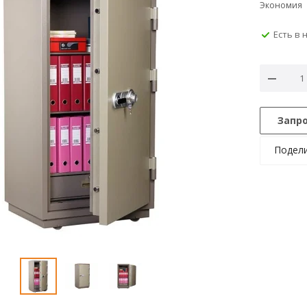
Экономия
Есть в 
Запр
Подел