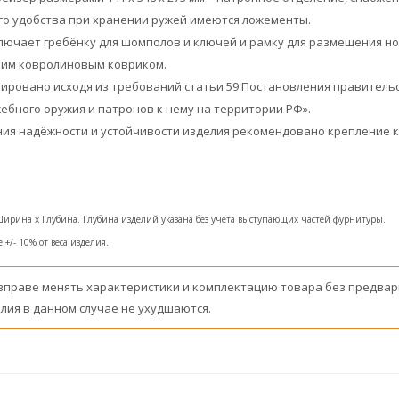
го удобства при хранении ружей имеются ложементы.
ючает гребёнку для шомполов и ключей и рамку для размещения но
ким ковролиновым ковриком.
ировано исходя из требований статьи 59 Постановления правительст
жебного оружия и патронов к нему на территории РФ».
я надёжности и устойчивости изделия рекомендовано крепление к 
Ширина x Глубина. Глубина изделий указана без учёта выступающих частей фурнитуры.
+/- 10% от веса изделия.
вправе менять характеристики и комплектацию товара без предвар
лия в данном случае не ухудшаются.