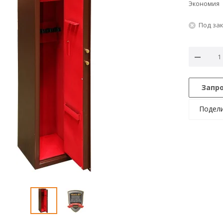
Экономия
Под за
Запр
Подел