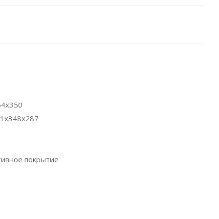
54x350
41x348x287
ивное покрытие