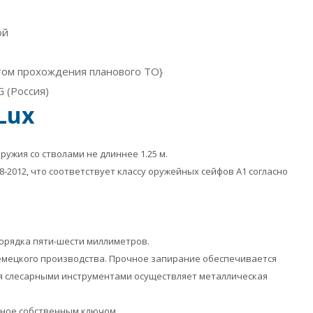
ой
ётом прохождения планового ТО}
 (Россия)
Lux
ужия со стволами не длиннее 1.25 м.
48-2012, что соответствует классу оружейных сейфов А1 согласно
орядка пяти-шести миллиметров.
немецкого производства. Прочное запирание обеспечивается
ия слесарными инструментами осуществляет металлическая
ённое собственным ключом.