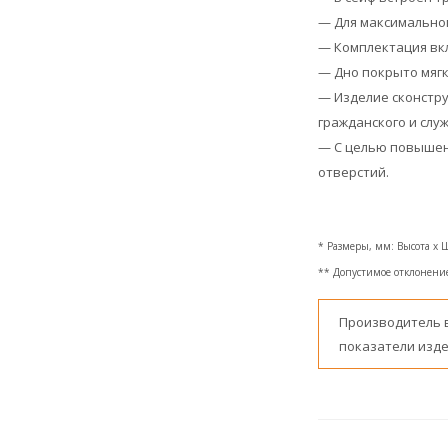
— Для максимально
— Комплектация вкл
— Дно покрыто мяг
— Изделие сконстру
гражданского и слу
— С целью повышени
отверстий.
* Размеры, мм: Высота x 
** Допустимое отклонение 
Производитель 
показатели изде