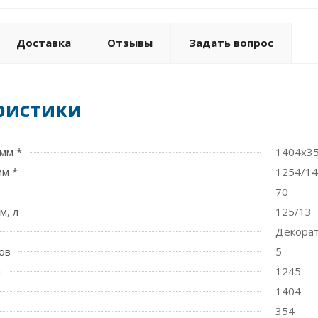
Доставка
Отзывы
Задать вопрос
ристики
мм *
1404x3
мм *
1254/1
70
м, л
125/13
Декорат
ов
5
м
1245
1404
354