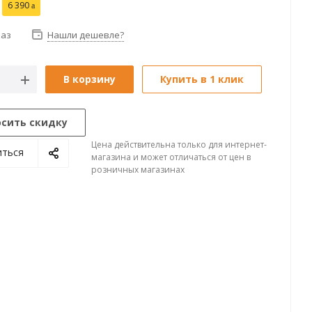
6 390
каз
Нашли дешевле?
В корзину
Купить в 1 клик
осить скидку
Цена действительна только для интернет-
иться
магазина и может отличаться от цен в
розничных магазинах