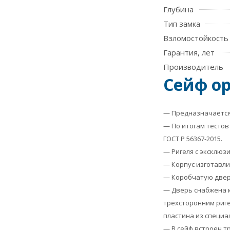
Глубина
Тип замка
Взломостойкость
Гарантия, лет
Производитель
Сейф ор
— Предназначается 
— По итогам тестов 
ГОСТ Р 56367-2015.
— Ригеля с эксклюз
— Корпус изготавли
— Коробчатую дверь
— Дверь снабжена к
трёхсторонним риг
пластина из специа
— В сейф встроен т